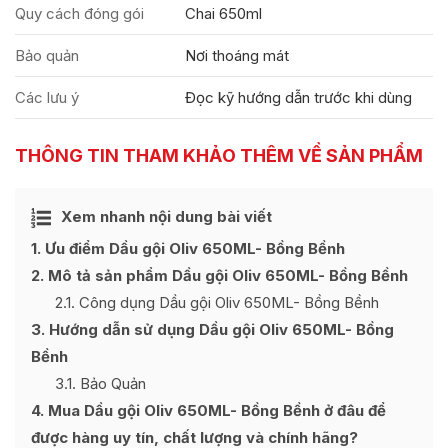
Quy cách đóng gói
Chai 650ml
Bảo quản
Nơi thoáng mát
Các lưu ý
Đọc kỹ hướng dẫn trước khi dùng
THÔNG TIN THAM KHẢO THÊM VỀ SẢN PHẨM
Ẩn
Xem nhanh nội dung bài viết
[
]
1
Ưu điểm Dầu gội Oliv 650ML- Bồng Bềnh
2
Mô tả sản phẩm Dầu gội Oliv 650ML- Bồng Bềnh
2.1
Công dụng Dầu gội Oliv 650ML- Bồng Bềnh
3
Hướng dẫn sử dụng Dầu gội Oliv 650ML- Bồng
Bềnh
3.1
Bảo Quản
4
Mua Dầu gội Oliv 650ML- Bồng Bềnh ở đâu để
được hàng uy tín, chất lượng và chính hãng?