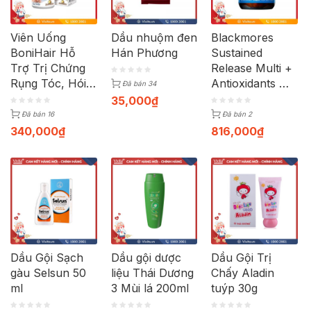
Viên Uống
Dầu nhuộm đen
Blackmores
BoniHair Hỗ
Hán Phương
Sustained
Trợ Trị Chứng
Release Multi +
Rụng Tóc, Hói
Antioxidants Hỗ
Đã bán 34
Đầu, Tóc Bạc
Trợ Chống Oxy
35,000
₫
Hiệu Quả | Hộp
Hóa Và Rụng
Đã bán 16
Đã bán 2
30 Viên
Tóc Từ Úc |
340,000
₫
816,000
₫
Hộp 125 viên
Dầu Gội Sạch
Dầu gội dược
Dầu Gội Trị
gàu Selsun 50
liệu Thái Dương
Chấy Aladin
ml
3 Mùi lá 200ml
tuýp 30g