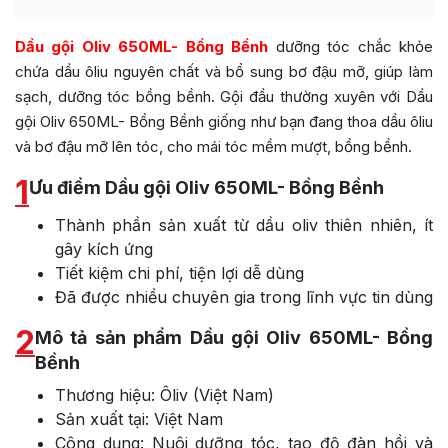
Dầu gội Oliv 650ML- Bồng Bềnh
dưỡng tóc chắc khỏe
chứa dầu ôliu nguyên chất và bổ sung bơ đậu mỡ, giúp làm
sạch, dưỡng tóc bồng bềnh. Gội đầu thường xuyên với Dầu
gội Oliv 650ML- Bồng Bềnh giống như bạn đang thoa dầu ôliu
và bơ đậu mỡ lên tóc, cho mái tóc mềm mượt, bồng bềnh.
1
Ưu điểm Dầu gội Oliv 650ML- Bồng Bềnh
Thành phần sản xuất từ dầu oliv thiên nhiên, ít
gây kích ứng
Tiết kiệm chi phí, tiện lợi dễ dùng
Đã được nhiều chuyên gia trong lĩnh vực tin dùng
2
Mô tả sản phẩm Dầu gội Oliv 650ML- Bồng
Bềnh
Thương hiệu: Ôliv (Việt Nam)
Sản xuất tại: Việt Nam
Công dụng: Nuôi dưỡng tóc, tạo độ đàn hồi và