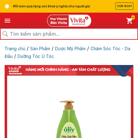
#10 món quà tặng sức khỏe ý nghĩa cho người già
XEM NGAY
0
/
/
/
Trang chủ
Sản Phẩm
Dược Mỹ Phẩm
Chăm Sóc Tóc - Da
/
Đầu
Dưỡng Tóc Ủ Tóc