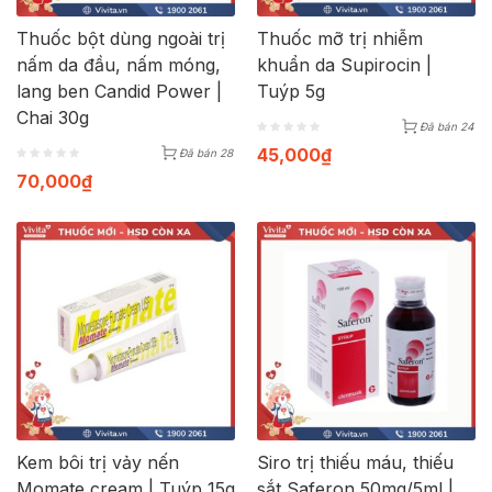
Thuốc bột dùng ngoài trị
Thuốc mỡ trị nhiễm
nấm da đầu, nấm móng,
khuẩn da Supirocin |
lang ben Candid Power |
Tuýp 5g
Chai 30g
Đã bán 24
45,000
₫
Đã bán 28
70,000
₫
Kem bôi trị vảy nến
Siro trị thiếu máu, thiếu
Momate cream | Tuýp 15g
sắt Saferon 50mg/5ml |