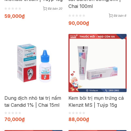
Chai 100ml
Đã bán 20
59,000
₫
Đã bán 6
90,000
₫
Dung dịch nhỏ tai trị nấm
Kem bôi trị mụn trứng cá
tai Candid 1% | Chai 15ml
Klenzit MS | Tuýp 15g
70,000
₫
88,000
₫