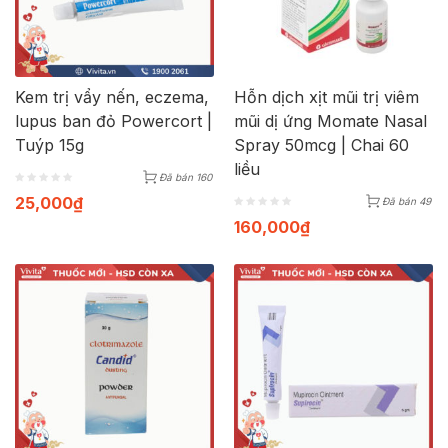
Kem trị vẩy nến, eczema,
Hỗn dịch xịt mũi trị viêm
lupus ban đỏ Powercort |
mũi dị ứng Momate Nasal
Tuýp 15g
Spray 50mcg | Chai 60
liều
Đã bán 160
25,000
₫
Đã bán 49
160,000
₫