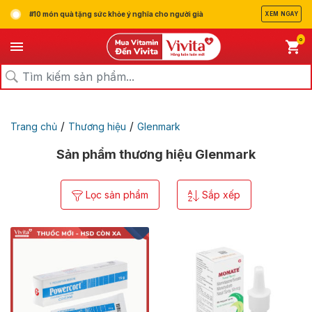
#10 món quà tặng sức khỏe ý nghĩa cho người già
XEM NGAY
0
/
/
Trang chủ
Thương hiệu
Glenmark
Sản phẩm thương hiệu Glenmark
Lọc sản phẩm
Sắp xếp