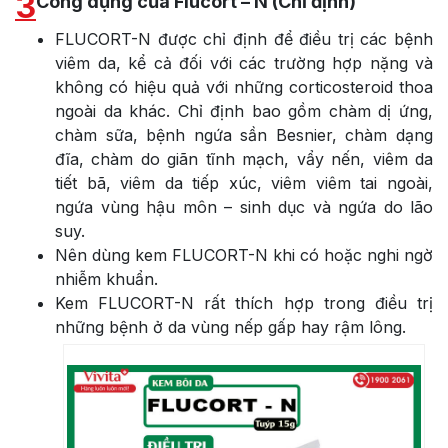
3
Công dụng của Flucort – N (Chỉ định)
FLUCORT-N được chỉ định để điều trị các bệnh
viêm da, kể cả đối với các trường hợp nặng và
không có hiệu quả với những corticosteroid thoa
ngoài da khác. Chỉ định bao gồm chàm dị ứng,
chàm sữa, bệnh ngứa sần Besnier, chàm dạng
đĩa, chàm do giãn tĩnh mạch, vẩy nến, viêm da
tiết bã, viêm da tiếp xúc, viêm viêm tai ngoài,
ngứa vùng hậu môn – sinh dục và ngứa do lão
suy.
Nên dùng kem FLUCORT-N khi có hoặc nghi ngờ
nhiễm khuẩn.
Kem FLUCORT-N rất thích hợp trong điều trị
những bệnh ở da vùng nếp gấp hay rậm lông.