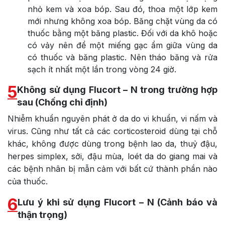
nhỏ kem và xoa bóp. Sau đó, thoa một lớp kem
mới nhưng không xoa bóp. Băng chặt vùng da có
thuốc bằng một băng plastic. Đối với da khô hoặc
có vảy nên để một miếng gạc ẩm giữa vùng da
có thuốc và băng plastic. Nên tháo băng và rửa
sạch ít nhất một lần trong vòng 24 giờ.
5
Không sử dụng Flucort – N trong trường hợp
sau (Chống chỉ định)
Nhiễm khuẩn nguyên phát ở da do vi khuẩn, vi nấm và
virus. Cũng như tất cả các corticosteroid dùng tại chỗ
khác, không được dùng trong bệnh lao da, thuỷ đậu,
herpes simplex, sởi, đậu mùa, loét da do giang mai và
các bệnh nhân bị mẫn cảm với bất cứ thành phần nào
của thuốc.
6
Lưu ý khi sử dụng Flucort – N (Cảnh báo và
thận trọng)