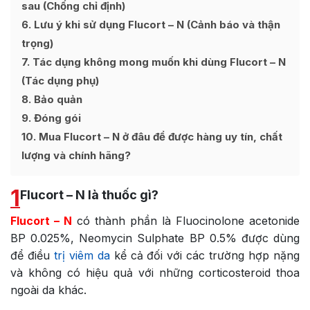
sau (Chống chỉ định)
6
Lưu ý khi sử dụng Flucort – N (Cảnh báo và thận
trọng)
7
Tác dụng không mong muốn khi dùng Flucort – N
(Tác dụng phụ)
8
Bảo quản
9
Đóng gói
10
Mua Flucort – N ở đâu để được hàng uy tín, chất
lượng và chính hãng?
1
Flucort – N là thuốc gì?
Flucort – N
có thành phần là Fluocinolone acetonide
BP 0.025%, Neomycin Sulphate BP 0.5% được dùng
để điều
trị viêm da
kể cả đối với các trường hợp nặng
và không có hiệu quả với những corticosteroid thoa
ngoài da khác.