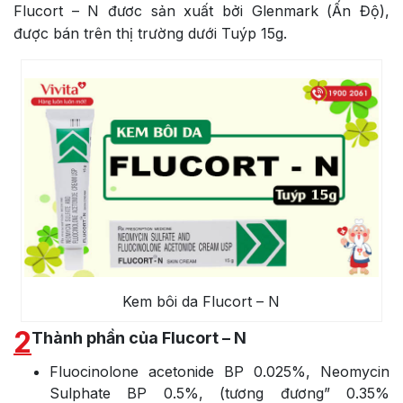
Flucort – N đươc sản xuất bởi Glenmark (Ấn Độ),
được bán trên thị trường dưới Tuýp 15g.
Kem bôi da Flucort – N
2
Thành phần của Flucort – N
Fluocinolone acetonide BP 0.025%, Neomycin
Sulphate BP 0.5%, (tương đương” 0.35%