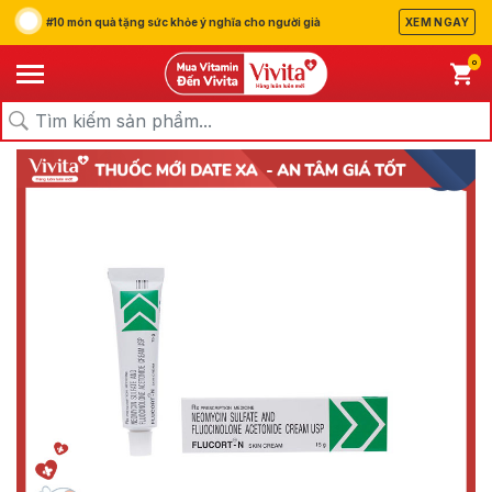
#10 món quà tặng sức khỏe ý nghĩa cho người già
XEM NGAY
0
/
/
/
Trang chủ
Sản Phẩm
Thuốc
Thuốc Da Liễu