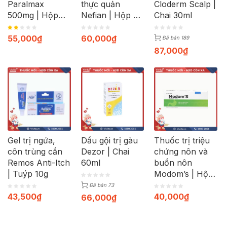
Paralmax
thực quản
Cloderm Scalp |
500mg | Hộp
Nefian | Hộp 30
Chai 30ml
120 viên
viên
55,000
₫
60,000
₫
Đã bán 189
87,000
₫
Gel trị ngứa,
Dầu gội trị gàu
Thuốc trị triệu
côn trùng cắn
Dezor | Chai
chứng nôn và
Remos Anti-Itch
60ml
buồn nôn
| Tuýp 10g
Modom’s | Hộp
100 viên
Đã bán 73
43,500
₫
40,000
₫
66,000
₫