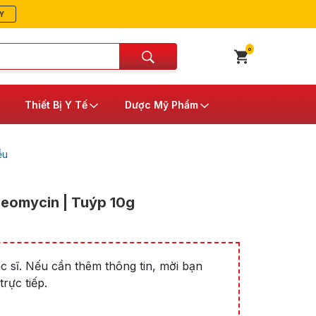
Y
0
Thiết Bị Y Tế
Dược Mỹ Phẩm
ễu
neomycin | Tuýp 10g
 sĩ. Nếu cần thêm thông tin, mời bạn
rực tiếp.