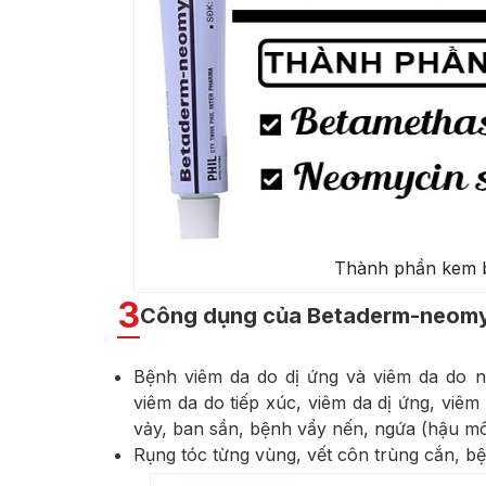
Thành phần kem 
3
Công dụng của Betaderm-neomyc
Bệnh viêm da do dị ứng và viêm da do n
viêm da do tiếp xúc, viêm da dị ứng, viêm 
vảy, ban sần, bệnh vẩy nến, ngứa (hậu mô
Rụng tóc từng vùng, vết côn trùng cắn, b