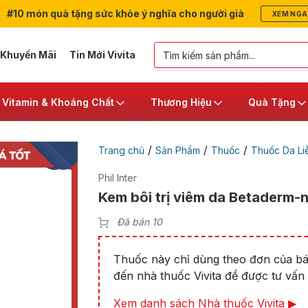
#10 món quà tặng sức khỏe ý nghĩa cho người già
XEM NGA
 Khuyến Mãi
Tin Mới Vivita
Vitamin & Khoáng Chất
Thương Hiệu
Quà Tặng
/
/
/
Trang chủ
Sản Phẩm
Thuốc
Thuốc Da Li
Phil Inter
Kem bôi trị viêm da Betaderm-
Đã bán 10
Thuốc này chỉ dùng theo đơn của bác
đến nhà thuốc Vivita để được tư vấn t
Xem danh sách Nhà thuốc Vivita ▶