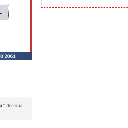
ta"
để mua