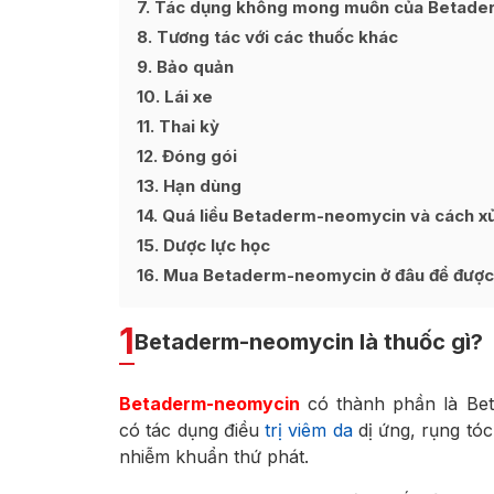
7
Tác dụng không mong muốn của Betader
8
Tương tác với các thuốc khác
9
Bảo quản
10
Lái xe
11
Thai kỳ
12
Đóng gói
13
Hạn dùng
14
Quá liều Betaderm-neomycin và cách xử 
15
Dược lực học
16
Mua Betaderm-neomycin ở đâu để được h
1
Betaderm-neomycin là thuốc gì?
Betaderm-neomycin
có thành phần là Bet
có tác dụng điều
trị viêm da
dị ứng, rụng tóc
nhiễm khuẩn thứ phát.