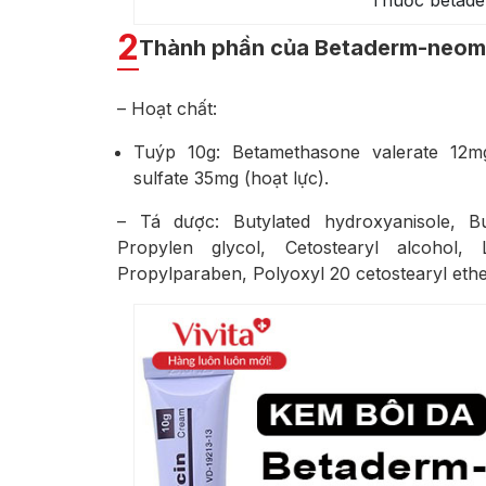
Thuốc betade
2
Thành phần của Betaderm-neom
– Hoạt chất:
Tuýp 10g: Betamethasone valerate 12
sulfate 35mg (hoạt lực).
– Tá dược: Butylated hydroxyanisole, Bu
Propylen glycol, Cetostearyl alcohol, 
Propylparaben, Polyoxyl 20 cetostearyl ether