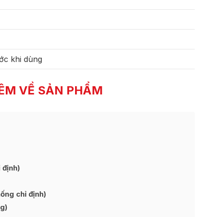
ớc khi dùng
ÊM VỀ SẢN PHẨM
định)
ng chỉ định)
g)