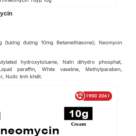
rmneomycin Tuýp 10g
ycin
mg (tương đương 10mg Betamethasone); Neomycin
tylated hydroxytoluene, Natri dihydro phosphat,
Liquid paraffin, White vaseline, Methylparaben,
, Nước tinh khiết.