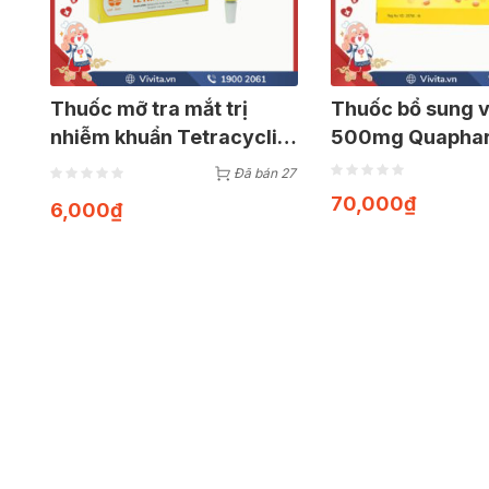
Thuốc mỡ tra mắt trị
Thuốc bổ sung v
nhiễm khuẩn Tetracyclin
500mg Quaphar
1% | Tuýp 5g
100 viên
Đã bán 27
70,000
₫
6,000
₫