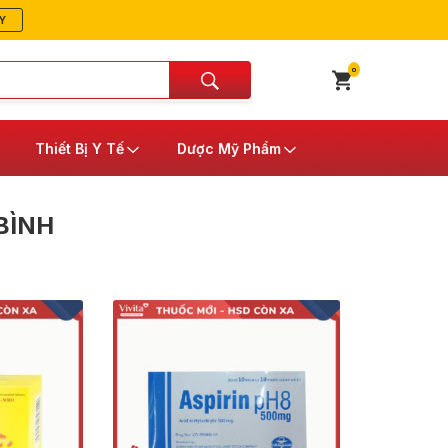
Y
0
Thiết Bị Y Tế
Dược Mỹ Phẩm
BÌNH