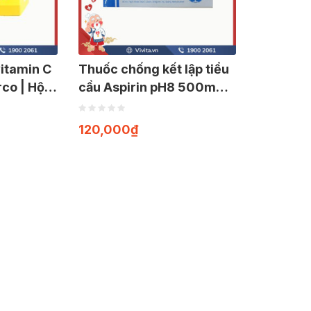
itamin C
Thuốc chống kết lập tiểu
co | Hộp
cầu Aspirin pH8 500mg |
Hộp 100 viên
120,000
₫