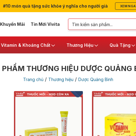
#10 món quà tặng sức khỏe ý nghĩa cho người già
XEM NGA
 Khuyến Mãi
Tin Mới Vivita
Vitamin & Khoáng Chất
Thương Hiệu
Quà Tặng
 PHẨM THƯƠNG HIỆU DƯỢC QUẢNG 
/
/
Trang chủ
Thương hiệu
Dược Quảng Bình