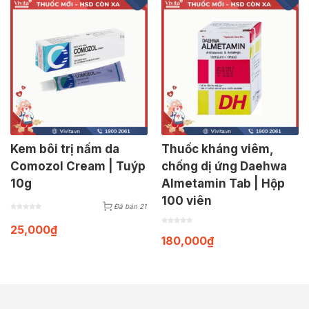
Kem bôi trị nấm da
Thuốc kháng viêm,
Comozol Cream | Tuýp
chống dị ứng Daehwa
10g
Almetamin Tab | Hộp
100 viên
Đã bán 21
25,000
₫
180,000
₫