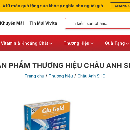
#10 món quà tặng sức khỏe ý nghĩa cho người già
XEM NGA
 Khuyến Mãi
Tin Mới Vivita
Vitamin & Khoáng Chất
Thương Hiệu
Quà Tặng
ẢN PHẨM THƯƠNG HIỆU CHÂU ANH S
/
/
Trang chủ
Thương hiệu
Châu Anh SHC