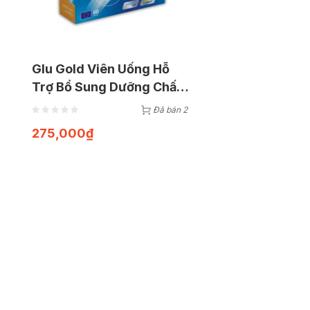
Glu Gold Viên Uống Hỗ
Trợ Bổ Sung Dưỡng Chất
Phục Hồi Sụn Khớp (Hộp
Đã bán 2
60 viên)
275,000
₫