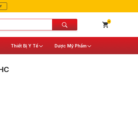
Y
0
Thiết Bị Y Tế
Dược Mỹ Phẩm
HC