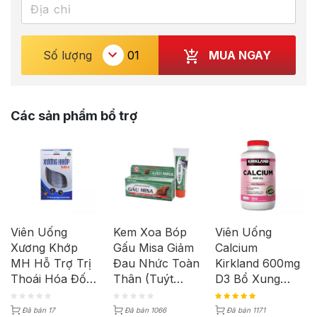
MUA NGAY
Số lượng
Các sản phẩm bổ trợ
Viên Uống
Kem Xoa Bóp
Viên Uống
Xương Khớp
Gấu Misa Giảm
Calcium
MH Hỗ Trợ Trị
Đau Nhức Toàn
Kirkland 600mg
Thoái Hóa Đốt
Thân (Tuýt
D3 Bổ Xung
Sống Thoát Vị
30G)
Canxi Giúp
Đĩa Đệm (Hộp
Xương Chắc
Đã bán 17
Đã bán 1066
Đã bán 1171