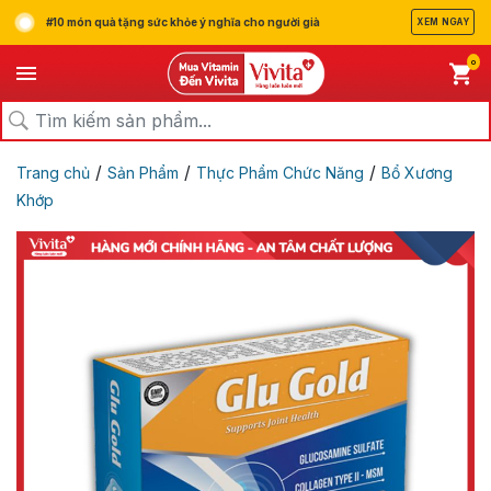
#10 món quà tặng sức khỏe ý nghĩa cho người già
XEM NGAY
0
/
/
/
Trang chủ
Sản Phẩm
Thực Phẩm Chức Năng
Bổ Xương
Khớp