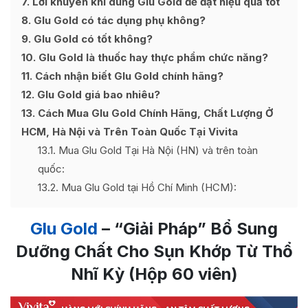
7
Lời khuyên khi dùng Glu Gold để đạt hiệu quả tốt
8
Glu Gold có tác dụng phụ không?
9
Glu Gold có tốt không?
10
Glu Gold là thuốc hay thực phẩm chức năng?
11
Cách nhận biết Glu Gold chính hãng?
12
Glu Gold giá bao nhiêu?
13
Cách Mua Glu Gold Chính Hãng, Chất Lượng Ở
HCM, Hà Nội và Trên Toàn Quốc Tại Vivita
13.1
Mua Glu Gold Tại Hà Nội (HN) và trên toàn
quốc:
13.2
Mua Glu Gold tại Hồ Chí Minh (HCM):
Glu Gold
– “Giải Pháp” Bổ Sung
Dưỡng Chất Cho Sụn Khớp Từ Thổ
Nhĩ Kỳ (Hộp 60 viên)