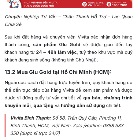
Chuyên Nghiệp Tư Vấn – Chân Thành Hỗ Trợ – Lạc Quan
Chia Sẻ
Sau khi đặt hàng và chuyên viên Vivita xác nhận đơn hàng
thành công,
sản phẩm Glu Gold
sẽ được giao đến tay
khách hàng từ
24 – 48h làm việc
, tuỳ theo khu vực mà quý
khách đang sinh sống (không tính Chủ Nhật).
13.2
Mua Glu Gold tại Hồ Chí Minh (HCM):
Ngoài các cách đặt hàng trực tuyến trên, quý khách hàng có
thể đến trực tiếp cửa hàng Vivita để xem sản phẩm và được
dược sĩ đứng quầy tư vấn chi tiết về
giá bán, chương trình
khuyến mãi, quà tặng
và
hướng dẫn sử dụng
chi tiết.
Vivita Bình Thạnh:
Số 58, Trần Quý Cáp, Phường 11,
Bình Thạnh, HCM, Việt Nam
. Zalo /Hotline: 0888 533
350 (dược sĩ trực 24/7)