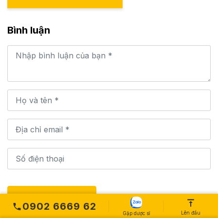
Bình luận
GỬI BÌNH LUẬN
0902 6669 62
Lên đầu
Gặp dược sĩ