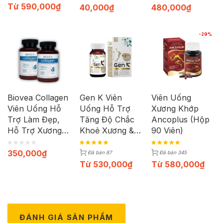
60 Viên)
Khỏe (Hộp 500
Từ
590,000
₫
40,000
₫
480,000
₫
Viên)
-29%
Biovea Collagen
Gen K Viên
Viên Uống
Viên Uống Hỗ
Uống Hỗ Trợ
Xương Khớp
Trợ Làm Đẹp,
Tăng Độ Chắc
Ancoplus (Hộp
Hỗ Trợ Xương
Khoẻ Xương &
90 Viên)
Chắc Khỏe
Thúc Đẩy Chiều
(Hộp 120 viên)
Cao | Combo 2
350,000
₫
Đã bán 87
Đã bán 345
Hộp x 30 Viên
Từ
530,000
₫
Từ
580,000
₫
ĐÁNH GIÁ SẢN PHẨM