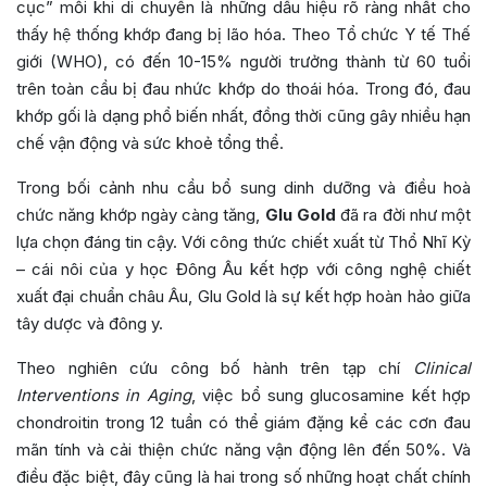
cục” mỗi khi di chuyển là những dấu hiệu rõ ràng nhất cho
thấy hệ thống khớp đang bị lão hóa. Theo Tổ chức Y tế Thế
giới (WHO), có đến 10-15% người trưởng thành từ 60 tuổi
trên toàn cầu bị đau nhức khớp do thoái hóa. Trong đó, đau
khớp gối là dạng phổ biến nhất, đồng thời cũng gây nhiều hạn
chế vận động và sức khoẻ tổng thể.
Trong bối cảnh nhu cầu bổ sung dinh dưỡng và điều hoà
chức năng khớp ngày càng tăng,
Glu Gold
đã ra đời như một
lựa chọn đáng tin cậy. Với công thức chiết xuất từ Thổ Nhĩ Kỳ
– cái nôi của y học Đông Âu kết hợp với công nghệ chiết
xuất đại chuẩn châu Âu, Glu Gold là sự kết hợp hoàn hảo giữa
tây dược và đông y.
Theo nghiên cứu công bố hành trên tạp chí
Clinical
Interventions in Aging
, việc bổ sung glucosamine kết hợp
chondroitin trong 12 tuần có thể giám đặng kể các cơn đau
mãn tính và cải thiện chức năng vận động lên đến 50%. Và
điều đặc biệt, đây cũng là hai trong số những hoạt chất chính