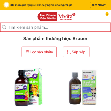
#10 món quà tặng sức khỏe ý nghĩa cho người già
XEM NGAY
0
/
/
Trang chủ
Thương hiệu
Brauer
Sản phẩm thương hiệu Brauer
Lọc sản phẩm
Sắp xếp