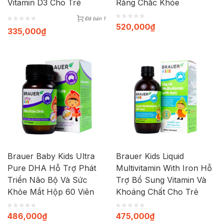
Vitamin D3 Cho Trẻ
Răng Chắc Khỏe
Đã bán 1
520,000
₫
335,000
₫
Brauer Baby Kids Ultra
Brauer Kids Liquid
Pure DHA Hỗ Trợ Phát
Multivitamin With Iron Hỗ
Triển Não Bộ Và Sức
Trợ Bổ Sung Vitamin Và
Khỏe Mắt Hộp 60 Viên
Khoáng Chất Cho Trẻ
486,000
₫
475,000
₫