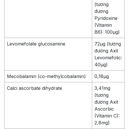
(tương
đương
Pyridoxine
(Vitamin
B6): 100µg)
Levomefolate glucosamine
72µg (tương
đương Axit
Levomefolic:
40µg)
Mecobalamin (co-methylcobalamin)
0,18µg
Calci ascorbate dihydrate
3,41mg
(tương
đương Axit
Ascorbic
(Vitamin C):
2,8mg)