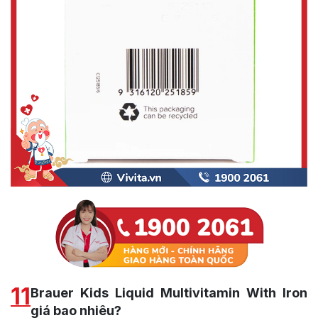
11
Brauer Kids Liquid Multivitamin With Iron
giá bao nhiêu?