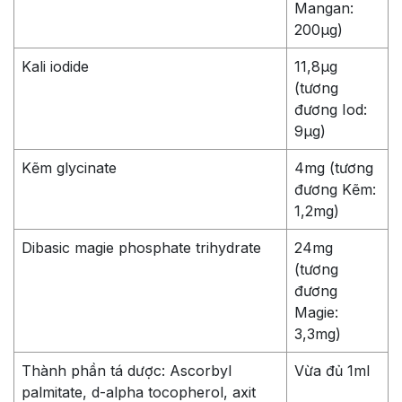
Mangan:
200µg)
Kali iodide
11,8µg
(tương
đương Iod:
9µg)
Kẽm glycinate
4mg (tương
đương Kẽm:
1,2mg)
Dibasic magie phosphate trihydrate
24mg
(tương
đương
Magie:
3,3mg)
Thành phần tá dược: Ascorbyl
Vừa đủ 1ml
palmitate, d-alpha tocopherol, axit