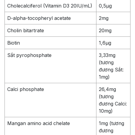
Cholecalciferol (Vitamin D3 20IU/mL)
0,5µg
D-alpha-tocopheryl acetate
2mg
Cholin bitartrate
20mg
Biotin
1,6µg
Sắt pyrophosphate
3,33mg
(tương
đương Sắt:
1mg)
Calci phosphate
26,4mg
(tương
đương Calci:
10mg)
Mangan amino acid chelate
1mg (tương
đương