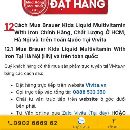
12
Cách Mua Brauer Kids Liquid Multivitamin
With Iron Chính Hãng, Chất Lượng Ở HCM,
Hà Nội và Trên Toàn Quốc Tại Vivita
12.1
Mua Brauer Kids Liquid Multivitamin With
Iron Tại Hà Nội (HN) và trên toàn quốc:
Quý khách hàng có thể mua sản phẩm trực tuyến tại Vivita.vn
bằng các cách sau:
Đặt hàng trực tiếp trên website
Vivita.vn
Gọi trực tiếp vào tổng tài:
0888 533 350
Chát tư vấn trực tiếp trên
website
ở góc dưới
bên phải.
Tư Vấn online qua
Zalo Vivita (Tại đây)
HOẶC
qua
fanpage facebook Vivita (tại đây)
0902 6669 62
ĐỂ ĐƯỢC GỌI LẠI tư vấn thêm về sản phẩm
Lên đầu
Gặp dược sĩ