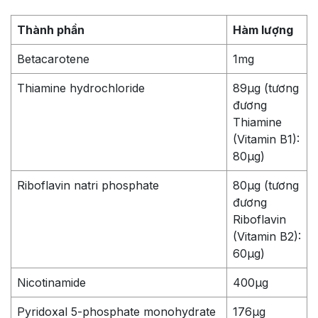
Thành phần
Hàm lượng
Betacarotene
1mg
Thiamine hydrochloride
89µg (tương
đương
Thiamine
(Vitamin B1):
80µg)
Riboflavin natri phosphate
80µg (tương
đương
Riboflavin
(Vitamin B2):
60µg)
Nicotinamide
400µg
Pyridoxal 5-phosphate monohydrate
176µg