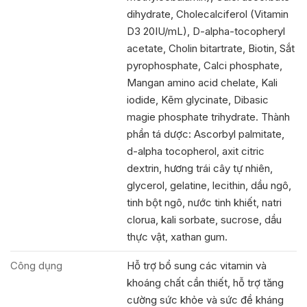
dihydrate, Cholecalciferol (Vitamin
D3 20IU/mL), D-alpha-tocopheryl
acetate, Cholin bitartrate, Biotin, Sắt
pyrophosphate, Calci phosphate,
Mangan amino acid chelate, Kali
iodide, Kẽm glycinate, Dibasic
magie phosphate trihydrate. Thành
phần tá dược: Ascorbyl palmitate,
d-alpha tocopherol, axit citric
dextrin, hương trái cây tự nhiên,
glycerol, gelatine, lecithin, dầu ngô,
tinh bột ngô, nước tinh khiết, natri
clorua, kali sorbate, sucrose, dầu
thực vật, xathan gum.
Công dụng
Hỗ trợ bổ sung các vitamin và
khoáng chất cần thiết, hỗ trợ tăng
cường sức khỏe và sức đề kháng