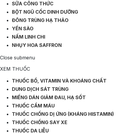
SỮA CÔNG THỨC
BỘT NGŨ CỐC DINH DƯỠNG
ĐÔNG TRÙNG HẠ THẢO
YẾN SÀO
NẤM LINH CHI
NHỤY HOA SAFFRON
Close submenu
XEM THUỐC
THUỐC BỔ, VITAMIN VÀ KHOÁNG CHẤT
DUNG DỊCH SÁT TRÙNG
MIẾNG DÁN GIẢM ĐAU, HẠ SỐT
THUỐC CẦM MÁU
THUỐC CHỐNG DỊ ỨNG (KHÁNG HISTAMIN)
THUỐC CHỐNG SAY XE
THUỐC DA LIỄU