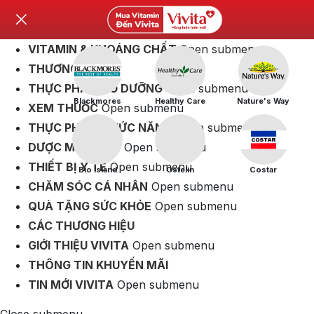
VITAMIN & KHOÁNG CHẤT
Open submenu
THƯƠNG HIỆU
THỰC PHẨM BỔ DƯỠNG
Open submenu
Blackmores
Healthy Care
Nature's Way
XEM THUỐC
Open submenu
THỰC PHẨM CHỨC NĂNG
Open submenu
DƯỢC MỸ PHẨM
Open submenu
THIẾT BỊ Y TẾ
Open submenu
Bio Island
Ostelin
Costar
CHĂM SÓC CÁ NHÂN
Open submenu
QUÀ TẶNG SỨC KHỎE
Open submenu
CÁC THƯƠNG HIỆU
GIỚI THIỆU VIVITA
Open submenu
THÔNG TIN KHUYẾN MÃI
TIN MỚI VIVITA
Open submenu