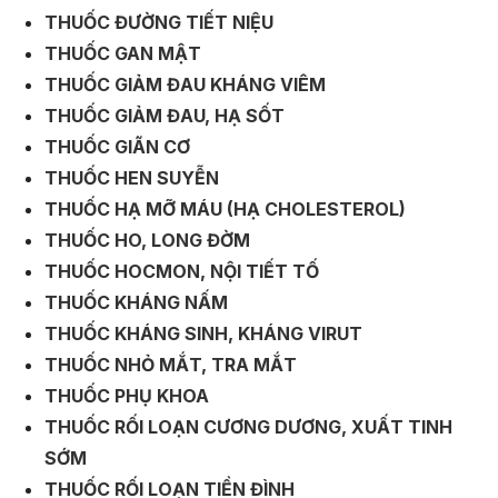
THUỐC ĐƯỜNG TIẾT NIỆU
THUỐC GAN MẬT
THUỐC GIẢM ĐAU KHÁNG VIÊM
THUỐC GIẢM ĐAU, HẠ SỐT
THUỐC GIÃN CƠ
THUỐC HEN SUYỄN
THUỐC HẠ MỠ MÁU (HẠ CHOLESTEROL)
THUỐC HO, LONG ĐỜM
THUỐC HOCMON, NỘI TIẾT TỐ
THUỐC KHÁNG NẤM
THUỐC KHÁNG SINH, KHÁNG VIRUT
THUỐC NHỎ MẮT, TRA MẮT
THUỐC PHỤ KHOA
THUỐC RỐI LOẠN CƯƠNG DƯƠNG, XUẤT TINH
SỚM
THUỐC RỐI LOẠN TIỀN ĐÌNH