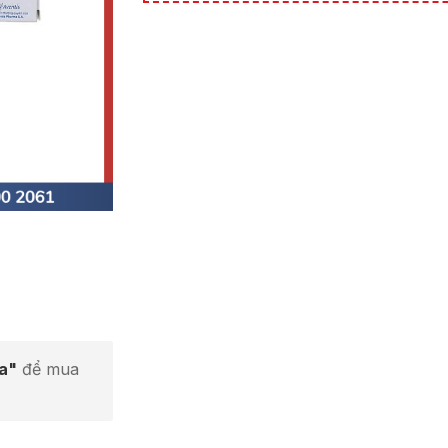
ta"
để mua