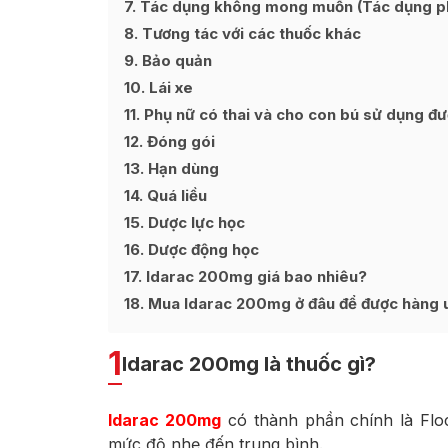
7
Tác dụng không mong muốn (Tác dụng p
8
Tương tác với các thuốc khác
9
Bảo quản
10
Lái xe
11
Phụ nữ có thai và cho con bú sử dụng đ
12
Đóng gói
13
Hạn dùng
14
Quá liều
15
Dược lực học
16
Dược động học
17
Idarac 200mg giá bao nhiêu?
18
Mua Idarac 200mg ở đâu để được hàng uy
1
Idarac 200mg là thuốc gì?
Idarac 200mg
có thành phần chính là Floc
mức độ nhẹ đến trung bình.