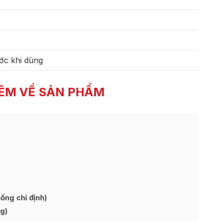
ớc khi dùng
ÊM VỀ SẢN PHẨM
ng chỉ định)
g)