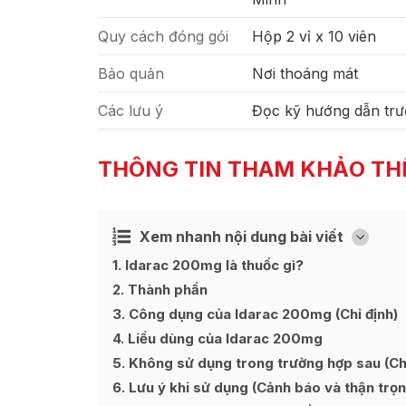
Quy cách đóng gói
Hộp 2 vỉ x 10 viên
Bảo quản
Nơi thoáng mát
Các lưu ý
Đọc kỹ hướng dẫn trư
THÔNG TIN THAM KHẢO TH
Xem nhanh nội dung bài viết
Ẩn
[
]
1
Idarac 200mg là thuốc gì?
2
Thành phần
3
Công dụng của Idarac 200mg (Chỉ định)
4
Liều dùng của Idarac 200mg
5
Không sử dụng trong trường hợp sau (Chố
6
Lưu ý khi sử dụng (Cảnh báo và thận trọn