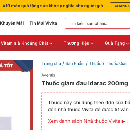
#10 món quà tặng sức khỏe ý nghĩa cho người già
XEM NGA
 Khuyến Mãi
Tin Mới Vivita
Vitamin & Khoáng Chất
Thương Hiệu
Quà Tặng
/
/
/
Trang chủ
Sản Phẩm
Thuốc
Thuốc Giảm
Aventis
Thuốc giảm đau Idarac 200mg |
Thuốc này chỉ dùng theo đơn của bác
đến nhà thuốc Vivita để được tư vấn t
Xem danh sách Nhà thuốc Vivita ▶