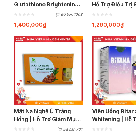
Glutathione Brightening
Hỗ Trợ Điều Trị
Ampoule | Dưỡng Trắng
Nám, Giúp Đẹp D
Đã bán 1003
Da | Hộp 14 Lọ
60 Viên
1,400,000
₫
1,290,000
₫
Mặt Nạ Nghệ Ủ Trắng
Viên Uống Ritan
Hồng | Hỗ Trợ Giảm Mụn,
Whitening | Hỗ 
Mờ Thâm | Hộp 10 Gói
Da Trắng Hồng,
Đã bán 701
| Hộp 60 Viên