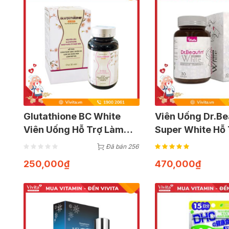
Glutathione BC White
Viên Uống Dr.Be
Viên Uống Hỗ Trợ Làm
Super White Hỗ 
Mờ Nám Sạm (Hộp 30
Trắng Da | Hộp 
Đã bán 256
viên)
250,000
₫
470,000
₫