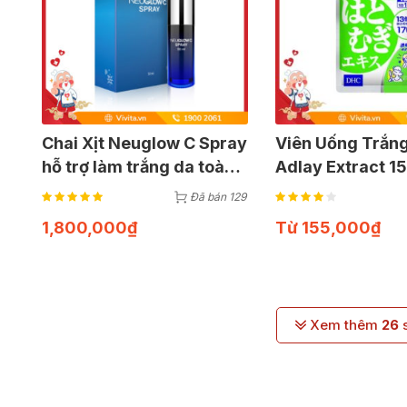
Chai Xịt Neuglow C Spray
Viên Uống Trắn
hỗ trợ làm trắng da toàn
Adlay Extract 1
thân | Chai 50ml
Trợ Trắng Da (Gó
Đã bán 129
Viên)
1,800,000
₫
Từ
155,000
₫
Xem thêm
26
s