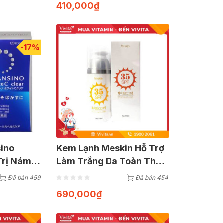
410,000
₫
-17%
sino
Kem Lạnh Meskin Hỗ Trợ
Trị Nám
Làm Trắng Da Toàn Thân
Hộp 120
| Tuýp 110ml
Đã bán 459
Đã bán 454
690,000
₫