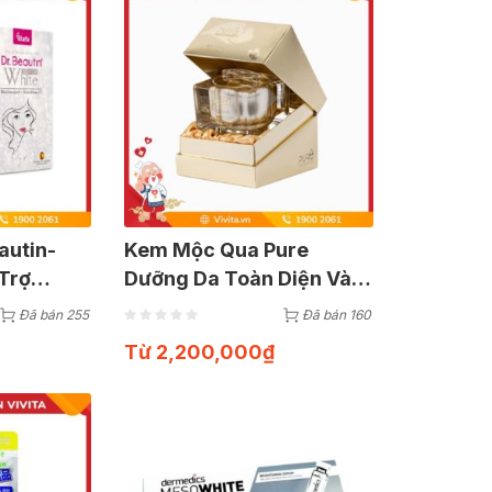
autin-
Kem Mộc Qua Pure
Trợ
Dưỡng Da Toàn Diện Vào
30 Viên
Ban Đêm Cho Phái Đẹp |
Đã bán 255
Đã bán 160
Hũ 50ml
Từ
2,200,000
₫