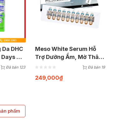
g Da DHC
Meso White Serum Hỗ
5 Days Hỗ
Trợ Dưỡng Ẩm, Mờ Thâm
i 15
Nám, Tàn Nhang Giúp
Đã bán 123
Đã bán 19
Làm Sáng Da ( Hộp 6 lọ x
249,000
₫
5ml)
ản phẩm