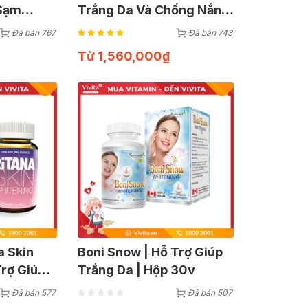
 Sạm
Trắng Da Và Chống Nắng
a | Hộp
| Hộp 90 Viên
Đã bán 767
Đã bán 743
Từ
1,560,000
₫
a Skin
Boni Snow | Hỗ Trợ Giúp
Trợ Giúp
Trắng Da | Hộp 30v
 Căng Mịn
Đã bán 577
Đã bán 507