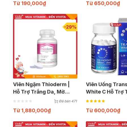
Từ
190,000
₫
Từ
650,000
₫
-29%
Viên Ngậm Thioderm |
Viên Uống Tran
Hỗ Trợ Trắng Da, Mờ
White C Hỗ Trợ 
Thâm Nám | Hộp 30 Viên
Da, Tàn Nhang (
Đã bán 471
Viên)
Từ
1,880,000
₫
Từ
600,000
₫