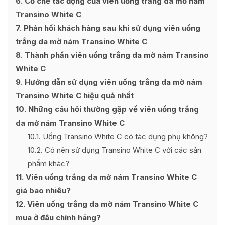
6
Cơ chế tác động của viên uống trắng da mờ nám
Transino White C
7
Phản hồi khách hàng sau khi sử dụng viên uống
trắng da mờ nám Transino White C
8
Thành phần viên uống trắng da mờ nám Transino
White C
9
Hướng dẫn sử dụng viên uống trắng da mờ nám
Transino White C hiệu quả nhất
10
Những câu hỏi thường gặp về viên uống trắng
da mờ nám Transino White C
10.1
Uống Transino White C có tác dụng phụ không?
10.2
Có nên sử dụng Transino White C với các sản
phẩm khác?
11
Viên uống trắng da mờ nám Transino White C
giá bao nhiêu?
12
Viên uống trắng da mờ nám Transino White C
mua ở đâu chính hãng?