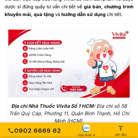
dược sĩ đứng quầy tư vấn chi tiết về
giá bán, chương trình
khuyến mãi, quà tặng
và
hướng dẫn sử dụng
chi tiết.
Địa chỉ Nhà Thuốc Vivita Số 1 HCM:
Địa chỉ số 58
Trần Quý Cáp, Phường 11, Quận Bình Thạnh, Hồ Chí
Minh (HCM).
0902 6669 62
Quý khách ở xa có thể gọi cho trước cho dược sĩ để xác
Lên đầu
Gặp dược sĩ