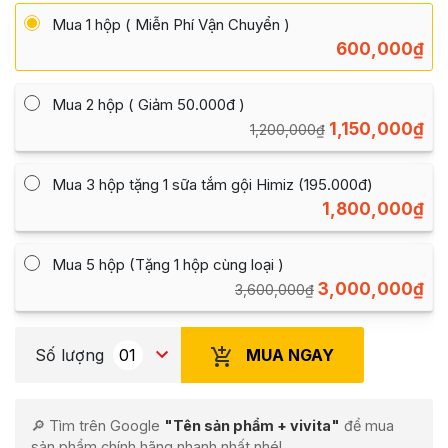
Mua 1 hộp ( Miễn Phí Vận Chuyển )
600,000
₫
Mua 2 hộp ( Giảm 50.000đ )
1,150,000
₫
1,200,000
₫
Mua 3 hộp tặng 1 sữa tắm gội Himiz (195.000đ)
1,800,000
₫
Mua 5 hộp (Tặng 1 hộp cùng loại )
3,000,000
₫
3,600,000
₫
MUA NGAY
Số lượng
🔎 Tìm trên Google
"Tên sản phẩm + vivita"
để mua
sản phẩm chính hãng nhanh nhất nhé!