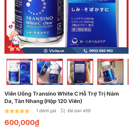
Viên Uống Transino White C Hỗ Trợ Trị Nám
Da, Tàn Nhang (Hộp 120 Viên)
1 đánh giá
Đã bán 459
5.00
1
trên 5
600,000
₫
dựa trên
đánh giá