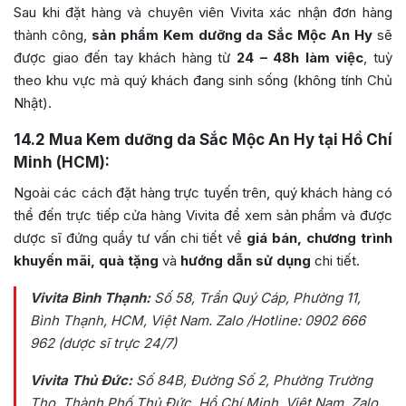
Sau khi đặt hàng và chuyên viên Vivita xác nhận đơn hàng
thành công,
sản phẩm Kem dưỡng da Sắc Mộc An Hy
sẽ
được giao đến tay khách hàng từ
24 – 48h làm việc
, tuỳ
theo khu vực mà quý khách đang sinh sống (không tính Chủ
Nhật).
14.2
Mua Kem dưỡng da Sắc Mộc An Hy tại Hồ Chí
Minh (HCM):
Ngoài các cách đặt hàng trực tuyến trên, quý khách hàng có
thể đến trực tiếp cửa hàng Vivita để xem sản phẩm và được
dược sĩ đứng quầy tư vấn chi tiết về
giá bán, chương trình
khuyến mãi, quà tặng
và
hướng dẫn sử dụng
chi tiết.
Vivita Bình Thạnh:
Số 58, Trần Quý Cáp, Phường 11,
Bình Thạnh, HCM, Việt Nam
. Zalo /Hotline: 0902 666
962 (dược sĩ trực 24/7)
Vivita Thủ Đức:
Số 84B
, Đường Số 2, Phường Trường
Thọ, Thành Phố Thủ Đức, Hồ Chí Minh, Việt Nam
. Zalo