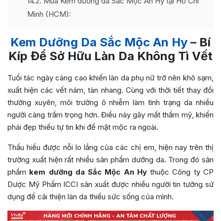
14.2
Mua Kem dưỡng da Sắc Mộc An Hy tại Hồ Chí
Minh (HCM):
Kem Dưỡng Da Sắc Mộc An Hy
– Bí
Kíp Để Sở Hữu Làn Da Không Tì Vết
Tuổi tác ngày càng cao khiến làn da phụ nữ trở nên khô sạm,
xuất hiện các vết nám, tàn nhang. Cùng với thời tiết thay đổi
thường xuyên, môi trường ô nhiễm làm tình trạng da nhiều
người càng trầm trọng hơn. Điều này gây mất thẩm mỹ, khiến
phái đẹp thiếu tự tin khi để mặt mộc ra ngoài.
Thấu hiểu được nỗi lo lắng của các chị em, hiện nay trên thị
trường xuất hiện rất nhiều sản phẩm dưỡng da. Trong đó sản
phẩm
kem dưỡng da Sắc Mộc An Hy
thuộc Công ty CP
Dược Mỹ Phẩm ICCI sản xuất được nhiều người tin tưởng sử
dụng để cải thiện làn da thiếu sức sống của mình.