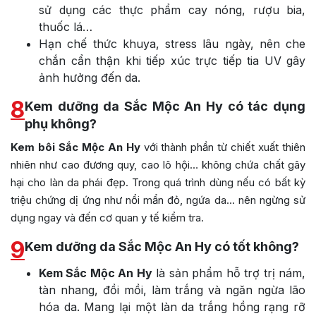
sử dụng các thực phẩm cay nóng, rượu bia,
thuốc lá…
Hạn chế thức khuya, stress lâu ngày, nên che
chắn cẩn thận khi tiếp xúc trực tiếp tia UV gây
ảnh hưởng đến da.
8
Kem dưỡng da Sắc Mộc An Hy có tác dụng
phụ không?
Kem bôi Sắc Mộc An Hy
với thành phần từ chiết xuất thiên
nhiên như cao đương quy, cao lô hội… không chứa chất gây
hại cho làn da phái đẹp. Trong quá trình dùng nếu có bất kỳ
triệu chứng dị ứng như nổi mẩn đỏ, ngứa da… nên ngừng sử
dụng ngay và đến cơ quan y tế kiểm tra.
9
Kem dưỡng da Sắc Mộc An Hy có tốt không?
Kem Sắc Mộc An Hy
là sản phẩm hỗ trợ trị nám,
tàn nhang, đồi mồi, làm trắng và ngăn ngừa lão
hóa da. Mang lại một làn da trắng hồng rạng rỡ