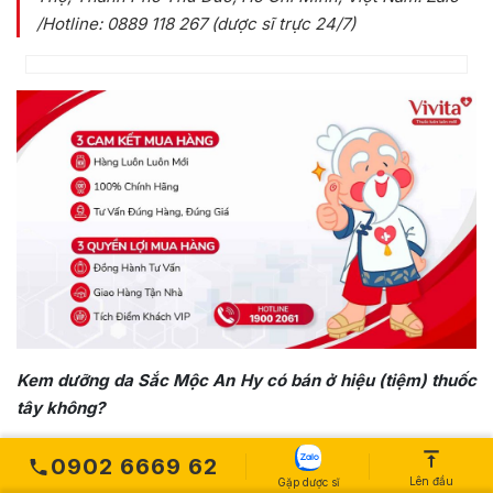
/Hotline: 0889 118 267 (dược sĩ trực 24/7)
Kem dưỡng da Sắc Mộc An Hy có bán ở hiệu (tiệm) thuốc
tây không?
Nhà thuốc Vivita là một trong những nhà thuốc có bán sản
0902 6669 62
phẩm Kem dưỡng da Sắc Mộc An Hy tại Hồ Chí Minh. Các
Lên đầu
Gặp dược sĩ