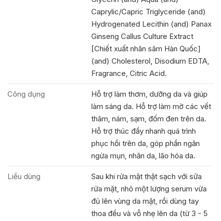
Caprylic/Capric Triglyceride (and)
Hydrogenated Lecithin (and) Panax
Ginseng Callus Culture Extract
[Chiết xuất nhân sâm Hàn Quốc]
(and) Cholesterol, Disodium EDTA,
Fragrance, Citric Acid.
Công dụng
Hỗ trợ làm thơm, dưỡng da và giúp
làm sáng da. Hỗ trợ làm mờ các vết
thâm, nám, sạm, đốm đen trên da.
Hỗ trợ thúc đẩy nhanh quá trình
phục hồi trên da, góp phần ngăn
ngừa mụn, nhăn da, lão hóa da.
Liều dùng
Sau khi rửa mặt thật sạch với sữa
rửa mặt, nhỏ một lượng serum vừa
đủ lên vùng da mặt, rồi dùng tay
thoa đều và vỗ nhẹ lên da (từ 3 - 5