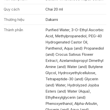
Quy cách
Chai 20 ml
Thương hiệu
Dakami
Thành phần
Purified Water, 3-O-Ethyl Ascorbic
Acid, Methylpropanediol, PEG-40
Hydrogenated Castor Oil,
Panthenol, Aqua (and) Propanediol
(and) Crocus Sativus Flower
Extract, Azelamidopropyl Dimethyl
Amine (and) Water (and) Butylene
Glycol, Hydroxyethylcellulose,
Tetrapeptide-30 (and) Glycerin
(and) Water, Hydrolyzed Jojoba
Esters (and) Water (Aqua),
Ethylhexylglycerin (and)
Phenoxyethanol, Alpha-Arbutin,
Glycerin (and) Aqua (and)