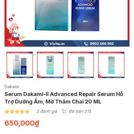
Dakami
Serum Dakami-II Advanced Repair Serum Hỗ
Trợ Dưỡng Ẩm, Mờ Thâm Chai 20 ML
2 đánh giá
Đã bán 215
5.00
2
trên 5
650,000
₫
dựa trên
đánh giá