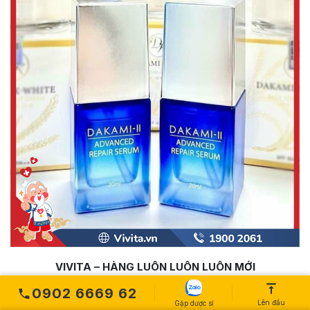
VIVITA – HÀNG LUÔN LUÔN LUÔN MỚI
0902 6669 62
Lên đầu
Gặp dược sĩ