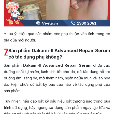
*Lưu ý: Hiệu quả sản phẩm còn phụ thuộc vào tình trạng cơ
địa của mỗi người.
7
Sản phẩm Dakami-II Advanced Repair Serum
có tác dụng phụ không?
Sản phẩm
Dakami-II Advanced Repair Serum
chứa các
dưỡng chất tự nhiên, lành tính tốt cho da, có tác dụng hỗ trợ
dưỡng ẩm, sáng da, mờ thâm nám, ngăn ngừa mụn và lão hóa
da. Hiện chưa có bất kỳ báo cáo nào về tác dụng phụ của
sản phẩm.
Tuy nhiên, nếu gặp bất kỳ dấu hiệu bất thường nào trong quá
trình sử dụng, hãy ngừng sử dụng sản phẩm ngay lập tức và
đến cơ sở y tế gần nhất để hỏi ý kiến ​​bác sĩ ngay lập tức.