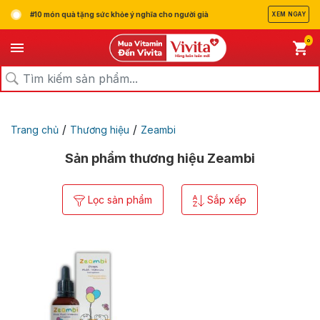
#10 món quà tặng sức khỏe ý nghĩa cho người già
XEM NGAY
0
/
/
Trang chủ
Thương hiệu
Zeambi
Sản phẩm thương hiệu Zeambi
Lọc sản phẩm
Sắp xếp