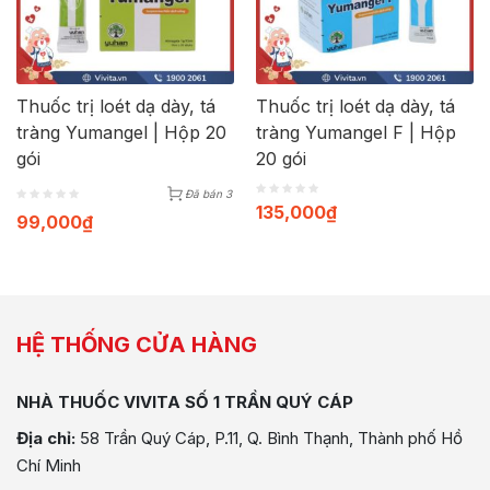
Thuốc trị loét dạ dày, tá
Thuốc trị loét dạ dày, tá
tràng Yumangel | Hộp 20
tràng Yumangel F | Hộp
gói
20 gói
Đã bán 3
135,000
₫
99,000
₫
HỆ THỐNG CỬA HÀNG
NHÀ THUỐC VIVITA SỐ 1 TRẦN QUÝ CÁP
Địa chỉ:
58 Trần Quý Cáp, P.11, Q. Bình Thạnh, Thành phố Hồ
Chí Minh