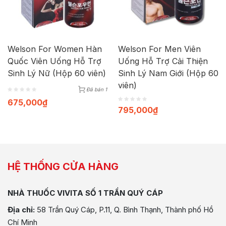
Welson For Women Hàn
Welson For Men Viên
Quốc Viên Uống Hỗ Trợ
Uống Hỗ Trợ Cải Thiện
Sinh Lý Nữ (Hộp 60 viên)
Sinh Lý Nam Giới (Hộp 60
viên)
Đã bán 1
675,000
₫
795,000
₫
HỆ THỐNG CỬA HÀNG
NHÀ THUỐC VIVITA SỐ 1 TRẦN QUÝ CÁP
Địa chỉ:
58 Trần Quý Cáp, P.11, Q. Bình Thạnh, Thành phố Hồ
Chí Minh