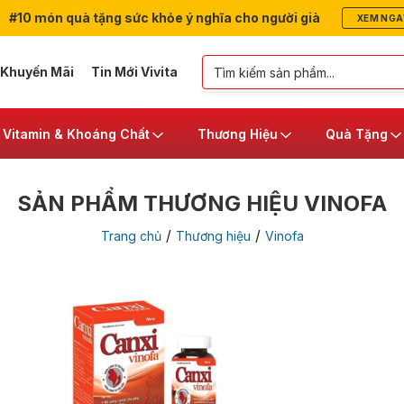
#10 món quà tặng sức khỏe ý nghĩa cho người già
XEM NGA
 Khuyến Mãi
Tin Mới Vivita
Vitamin & Khoáng Chất
Thương Hiệu
Quà Tặng
SẢN PHẨM THƯƠNG HIỆU VINOFA
/
/
Trang chủ
Thương hiệu
Vinofa