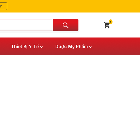
Y
0
Thiết Bị Y Tế
Dược Mỹ Phẩm