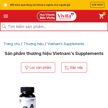
#10 món quà tặng sức khỏe ý nghĩa cho người già
XEM NGAY
0
/
/
Trang chủ
Thương hiệu
Vietnam’s Supplements
Sản phẩm thương hiệu Vietnam’s Supplements
Lọc sản phẩm
Sắp xếp