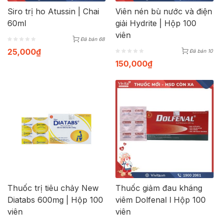
Siro trị ho Atussin | Chai
Viên nén bù nước và điện
60ml
giải Hydrite | Hộp 100
viên
Đã bán 68
25,000
₫
Đã bán 10
150,000
₫
Thuốc trị tiêu chảy New
Thuốc giảm đau kháng
Diatabs 600mg | Hộp 100
viêm Dolfenal l Hộp 100
viên
viên