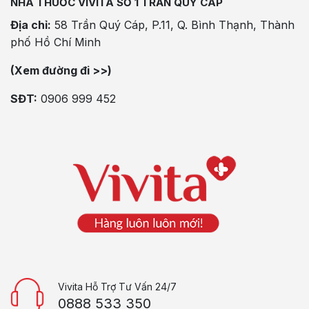
NHÀ THUỐC VIVITA SỐ 1 TRẦN QUÝ CÁP
Địa chỉ:
58 Trần Quý Cáp, P.11, Q. Bình Thạnh, Thành
phố Hồ Chí Minh
(Xem đường đi >>)
SĐT:
0906 999 452
Vivita Hỗ Trợ Tư Vấn 24/7
0888 533 350