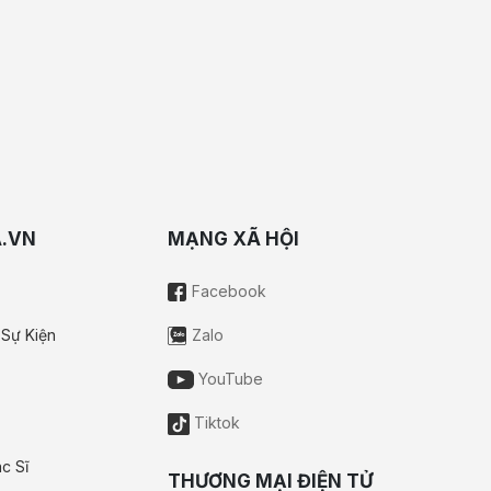
A.VN
MẠNG XÃ HỘI
Facebook
 Sự Kiện
Zalo
YouTube
Tiktok
c Sĩ
THƯƠNG MẠI ĐIỆN TỬ