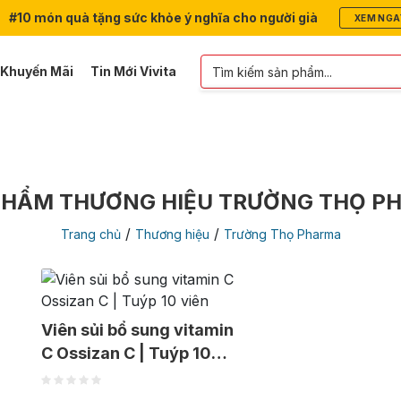
#10 món quà tặng sức khỏe ý nghĩa cho người già
XEM NGA
 Khuyến Mãi
Tin Mới Vivita
Vitamin & Khoáng Chất
Thương Hiệu
Quà Tặng
PHẨM THƯƠNG HIỆU TRƯỜNG THỌ P
/
/
Trang chủ
Thương hiệu
Trường Thọ Pharma
Viên sủi bổ sung vitamin
C Ossizan C | Tuýp 10
viên