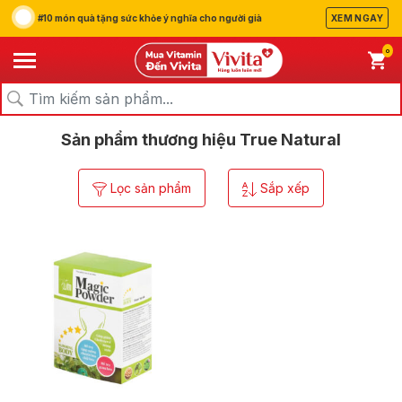
#10 món quà tặng sức khỏe ý nghĩa cho người già
XEM NGAY
0
/
/
Trang chủ
Thương hiệu
True Natural
Sản phẩm thương hiệu True Natural
Lọc sản phẩm
Sắp xếp