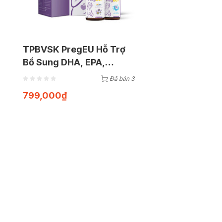
TPBVSK PregEU Hỗ Trợ
Bổ Sung DHA, EPA,
Vitamin Và Khoáng Chất
Đã bán 3
Cho Mẹ Bầu (Hộp 2 lọ x 30
799,000
₫
viên)