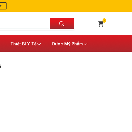
Y
0
Thiết Bị Y Tế
Dược Mỹ Phẩm
G