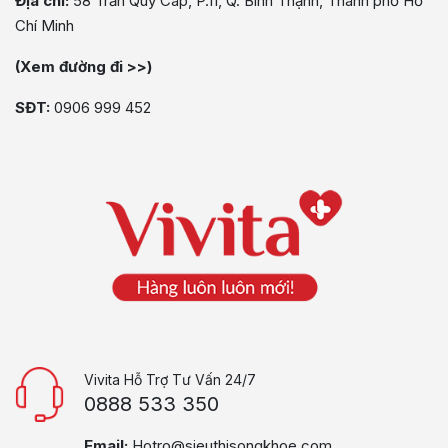
Địa chỉ:
58 Trần Quý Cáp, P.11, Q. Bình Thạnh, Thành phố Hồ
Chí Minh
(Xem đường đi >>)
SĐT:
0906 999 452
Vivita Hỗ Trợ Tư Vấn 24/7
0888 533 350
Email:
Hotro@sieuthisongkhoe.com