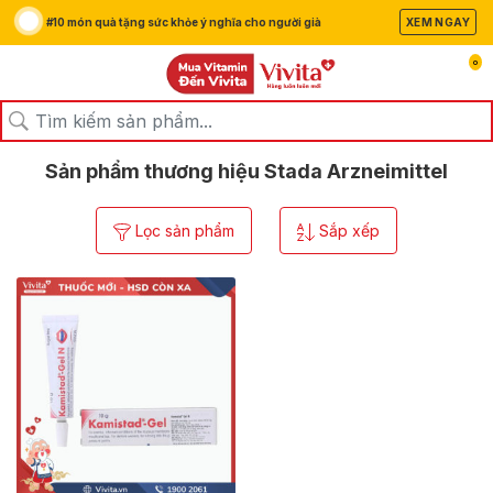
#10 món quà tặng sức khỏe ý nghĩa cho người già
XEM NGAY
0
/
/
Trang chủ
Thương hiệu
Stada Arzneimittel
Sản phẩm thương hiệu Stada Arzneimittel
Lọc sản phẩm
Sắp xếp