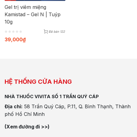
Gel trị viêm miệng
Kamistad – Gel N | Tuýp
10g
Đã bán 122
39,000
₫
HỆ THỐNG CỬA HÀNG
NHÀ THUỐC VIVITA SỐ 1 TRẦN QUÝ CÁP
Địa chỉ:
58 Trần Quý Cáp, P.11, Q. Bình Thạnh, Thành
phố Hồ Chí Minh
(Xem đường đi >>)