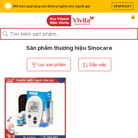
#10 món quà tặng sức khỏe ý nghĩa cho người già
XEM NGAY
0
/
/
Trang chủ
Thương hiệu
Sinocare
Sản phẩm thương hiệu Sinocare
Lọc sản phẩm
Sắp xếp