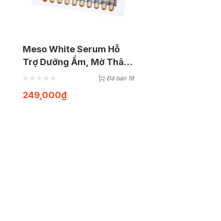
Meso White Serum Hỗ
Trợ Dưỡng Ẩm, Mờ Thâm
Nám, Tàn Nhang Giúp
Đã bán 19
Làm Sáng Da ( Hộp 6 lọ x
249,000
₫
5ml)