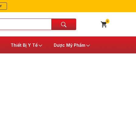
Y
0
Thiết Bị Y Tế
Dược Mỹ Phẩm