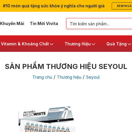
#10 món quà tặng sức khỏe ý nghĩa cho người già
XEM NGA
 Khuyến Mãi
Tin Mới Vivita
Vitamin & Khoáng Chất
Thương Hiệu
Quà Tặng
SẢN PHẨM THƯƠNG HIỆU SEYOUL
/
/
Trang chủ
Thương hiệu
Seyoul