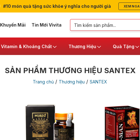
#10 món quà tặng sức khỏe ý nghĩa cho người già
XEM NGA
 Khuyến Mãi
Tin Mới Vivita
Vitamin & Khoáng Chất
Thương Hiệu
Quà Tặng
SẢN PHẨM THƯƠNG HIỆU SANTEX
/
/
Trang chủ
Thương hiệu
SANTEX