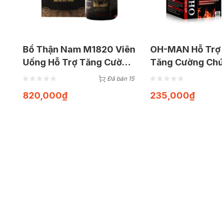
Bổ Thận Nam M1820 Viên
OH-MAN Hỗ Trợ 
Uống Hỗ Trợ Tăng Cường
Tăng Cường Ch
Sinh Lực Cho Nam Giới
Sinh Lý Cho Nam
Đã bán 15
Hộp 20 Viên
30 Viên
820,000
₫
235,000
₫