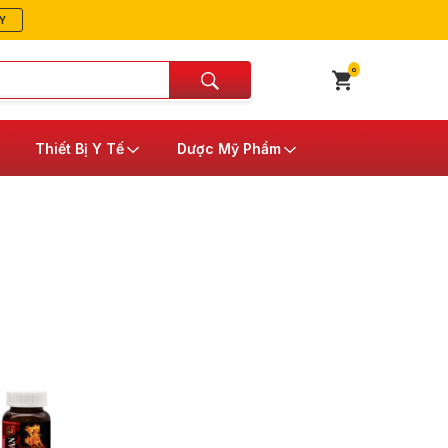
Y
0
Thiết Bị Y Tế
Dược Mỹ Phẩm