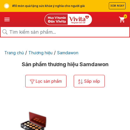
#10 món quà tặng sức khỏe ý nghĩa cho người già
XEM NGAY
0
/
/
Trang chủ
Thương hiệu
Samdawon
Sản phẩm thương hiệu Samdawon
Lọc sản phẩm
Sắp xếp