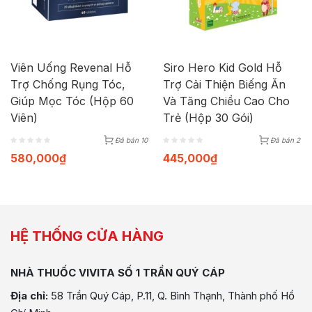
Viên Uống Revenal Hỗ
Siro Hero Kid Gold Hỗ
Trợ Chống Rụng Tóc,
Trợ Cải Thiện Biếng Ăn
Giúp Mọc Tóc (Hộp 60
Và Tăng Chiều Cao Cho
Viên)
Trẻ (Hộp 30 Gói)
Đã bán 10
Đã bán 2
580,000
₫
445,000
₫
HỆ THỐNG CỬA HÀNG
NHÀ THUỐC VIVITA SỐ 1 TRẦN QUÝ CÁP
Địa chỉ:
58 Trần Quý Cáp, P.11, Q. Bình Thạnh, Thành phố Hồ