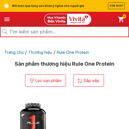
#10 món quà tặng sức khỏe ý nghĩa cho người già
XEM NGAY
0
/
/
Trang chủ
Thương hiệu
Rule One Protein
Sản phẩm thương hiệu Rule One Protein
Lọc sản phẩm
Sắp xếp