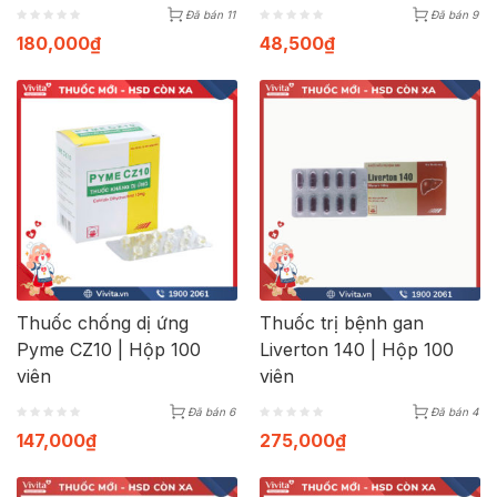
Đã bán 11
Đã bán 9
180,000
₫
48,500
₫
Thuốc chống dị ứng
Thuốc trị bệnh gan
Pyme CZ10 | Hộp 100
Liverton 140 | Hộp 100
viên
viên
Đã bán 6
Đã bán 4
147,000
₫
275,000
₫