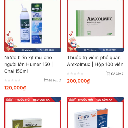
Nước biển xịt mũi cho
Thuốc trị viêm phế quản
người lớn Humer 150 |
Amxolmuc | Hộp 100 viên
Chai 150ml
Đã bán 2
200,000
₫
Đã bán 2
120,000
₫