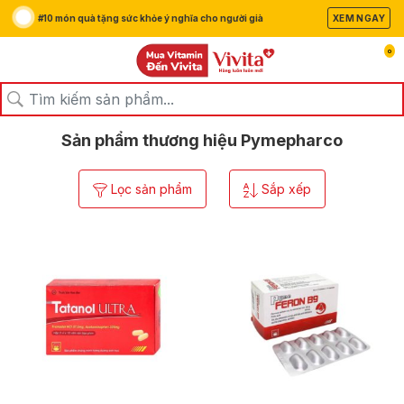
#10 món quà tặng sức khỏe ý nghĩa cho người già
XEM NGAY
0
/
/
Trang chủ
Thương hiệu
Pymepharco
Sản phẩm thương hiệu Pymepharco
Lọc sản phẩm
Sắp xếp