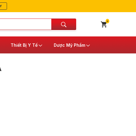
Y
0
Thiết Bị Y Tế
Dược Mỹ Phẩm
A