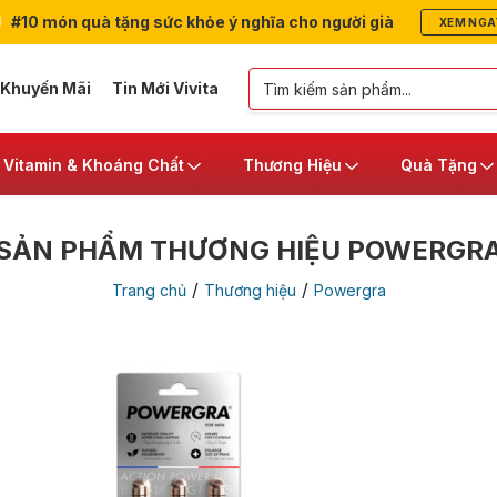
#10 món quà tặng sức khỏe ý nghĩa cho người già
XEM NGA
 Khuyến Mãi
Tin Mới Vivita
Vitamin & Khoáng Chất
Thương Hiệu
Quà Tặng
SẢN PHẨM THƯƠNG HIỆU POWERGR
/
/
Trang chủ
Thương hiệu
Powergra