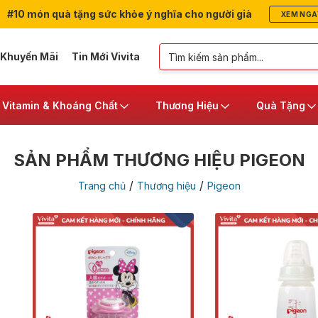
#10 món quà tặng sức khỏe ý nghĩa cho người già
XEM NGA
 Khuyến Mãi
Tin Mới Vivita
Vitamin & Khoáng Chất
Thương Hiệu
Quà Tặng
SẢN PHẨM THƯƠNG HIỆU PIGEON
/
/
Trang chủ
Thương hiệu
Pigeon