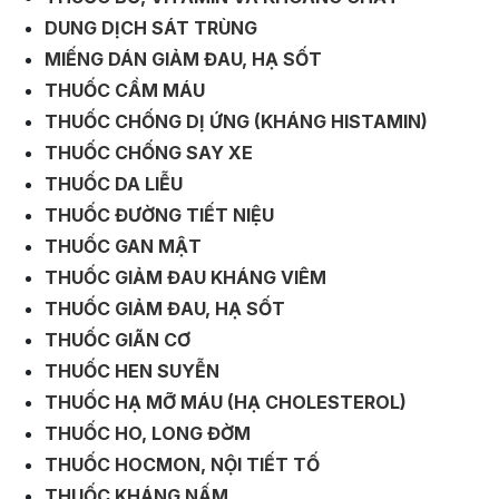
DUNG DỊCH SÁT TRÙNG
MIẾNG DÁN GIẢM ĐAU, HẠ SỐT
THUỐC CẦM MÁU
THUỐC CHỐNG DỊ ỨNG (KHÁNG HISTAMIN)
THUỐC CHỐNG SAY XE
THUỐC DA LIỄU
THUỐC ĐƯỜNG TIẾT NIỆU
THUỐC GAN MẬT
THUỐC GIẢM ĐAU KHÁNG VIÊM
THUỐC GIẢM ĐAU, HẠ SỐT
THUỐC GIÃN CƠ
THUỐC HEN SUYỄN
THUỐC HẠ MỠ MÁU (HẠ CHOLESTEROL)
THUỐC HO, LONG ĐỜM
THUỐC HOCMON, NỘI TIẾT TỐ
THUỐC KHÁNG NẤM