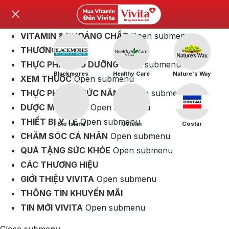
VITAMIN & KHOÁNG CHẤT
Open submenu
THƯƠNG HIỆU
THỰC PHẨM BỔ DƯỠNG
Open submenu
Blackmores
Healthy Care
Nature's Way
XEM THUỐC
Open submenu
THỰC PHẨM CHỨC NĂNG
Open submenu
DƯỢC MỸ PHẨM
Open submenu
THIẾT BỊ Y TẾ
Open submenu
Bio Island
Ostelin
Costar
CHĂM SÓC CÁ NHÂN
Open submenu
QUÀ TẶNG SỨC KHỎE
Open submenu
CÁC THƯƠNG HIỆU
GIỚI THIỆU VIVITA
Open submenu
THÔNG TIN KHUYẾN MÃI
TIN MỚI VIVITA
Open submenu