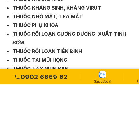
THUỐC KHÁNG SINH, KHÁNG VIRUT
THUỐC NHỎ MẮT, TRA MẮT
THUỐC PHỤ KHOA
THUỐC RỐI LOẠN CƯƠNG DƯƠNG, XUẤT TINH
SỚM
THUỐC RỐI LOẠN TIỀN ĐÌNH
THUỐC TAI MŨI HỌNG
THUỐC TẨY GIUN SÁN
0902 6669 62
THUỐC THẦN KINH, TRẦM CẢM, ĐỘNG KINH,
L
Gặp dược sĩ
PARKINSON
THUỐC TIÊM, DỊCH TRUYỀN
THUỐC TIỂU ĐƯỜNG
THUỐC TIÊU HOÁ
THUỐC TIM MẠCH
THUỐC TRÁNH THAI
THUỐC TRỊ GIÃN TĨNH MẠCH, TRỊ TRĨ