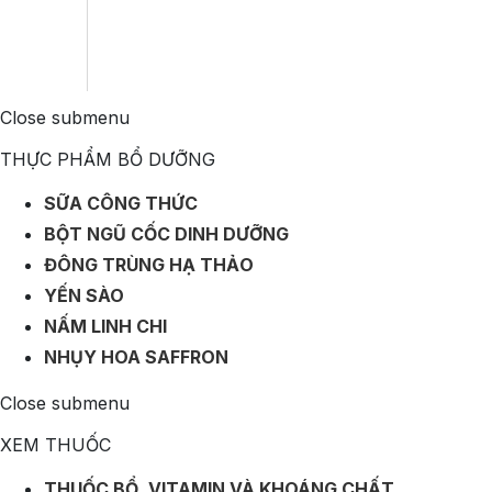
Close submenu
THỰC PHẨM BỔ DƯỠNG
SỮA CÔNG THỨC
BỘT NGŨ CỐC DINH DƯỠNG
ĐÔNG TRÙNG HẠ THẢO
YẾN SÀO
NẤM LINH CHI
NHỤY HOA SAFFRON
Close submenu
XEM THUỐC
THUỐC BỔ, VITAMIN VÀ KHOÁNG CHẤT