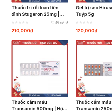
Thuốc trị rối loạn tiền
Gel trị sẹo Hirus
đình Stugeron 25mg |
Tuýp 5g
Hộp 250 viên
Đã bán 5
210,000
₫
120,000
₫
Thuốc cầm máu
Thuốc cầm máu
Transamin 500mg | Hộp
Transamin 250m