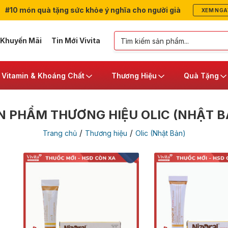
#10 món quà tặng sức khỏe ý nghĩa cho người già
XEM NGA
 Khuyến Mãi
Tin Mới Vivita
Vitamin & Khoáng Chất
Thương Hiệu
Quà Tặng
N PHẨM THƯƠNG HIỆU OLIC (NHẬT B
/
/
Trang chủ
Thương hiệu
Olic (Nhật Bản)