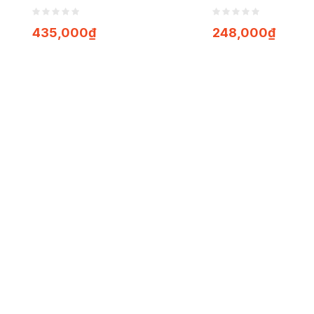
100 viên
100 viên
435,000
₫
248,000
₫