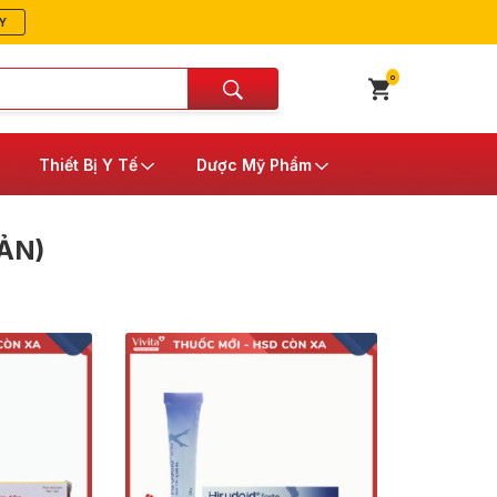
Y
0
Thiết Bị Y Tế
Dược Mỹ Phẩm
ẢN)