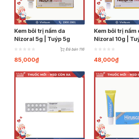
Kem bôi trị nấm da
Kem bôi trị nấm
Nizoral 5g | Tuýp 5g
Nizoral 10g | Tu
Đã bán 116
85,000
₫
48,000
₫