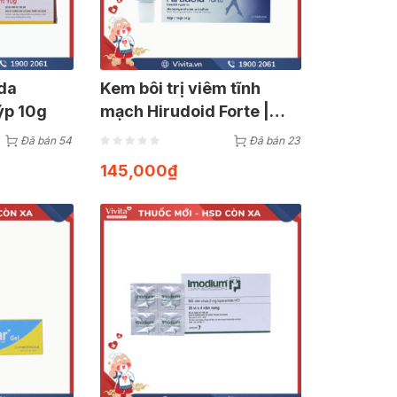
 da
Kem bôi trị viêm tĩnh
ýp 10g
mạch Hirudoid Forte |
Tuýp 14g
Đã bán 54
Đã bán 23
145,000
₫