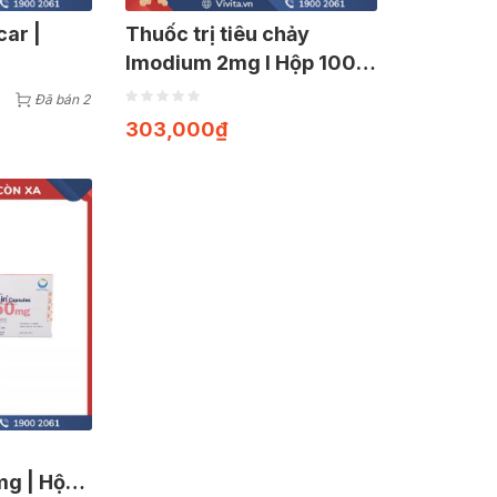
car |
Thuốc trị tiêu chảy
Imodium 2mg l Hộp 100
viên
Đã bán 2
303,000
₫
g | Hộp