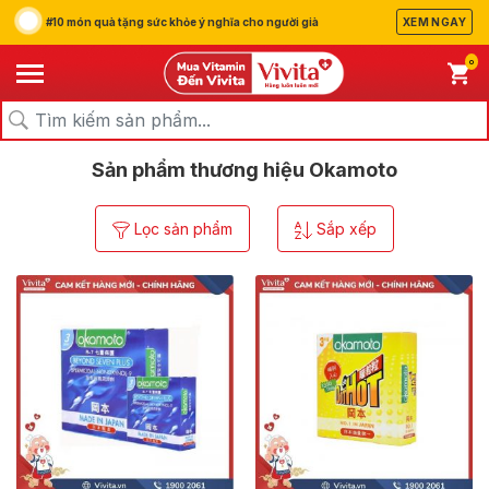
#10 món quà tặng sức khỏe ý nghĩa cho người già
XEM NGAY
0
/
/
Trang chủ
Thương hiệu
Okamoto
Sản phẩm thương hiệu Okamoto
Lọc sản phẩm
Sắp xếp