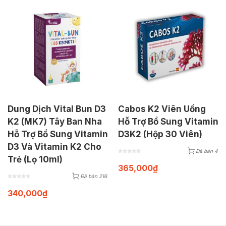
Dung Dịch Vital Bun D3
Cabos K2 Viên Uống
K2 (MK7) Tây Ban Nha
Hỗ Trợ Bổ Sung Vitamin
Hỗ Trợ Bổ Sung Vitamin
D3K2 (Hộp 30 Viên)
D3 Và Vitamin K2 Cho
Đã bán 4
Trẻ (Lọ 10ml)
365,000
₫
Đã bán 216
340,000
₫