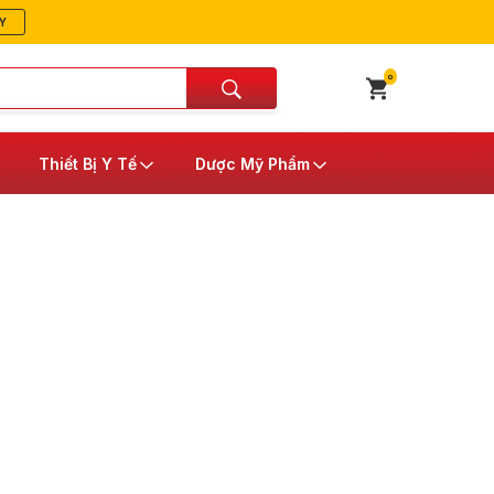
Y
0
Thiết Bị Y Tế
Dược Mỹ Phẩm