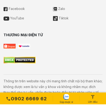
Facebook
Zalo
YouTube
Tiktok
THƯƠNG MẠI ĐIỆN TỬ
Thông tin trên website này chỉ mang tính chất nội bộ tham khảo;
không được xem là tư vấn y khoa và không nhằm mục đích
thay thế cho tư vấn, chẩn đoán hoặc điều trị từ nhân viên y tế.
0902 6669 62
Khi có vấn đề về sức khỏe hoặc cần hỗ trợ cấp cứu người đọc
Lên đầu
Gặp dược sĩ
cần liên hệ bác sĩ và cơ sở y tế gần nhất.