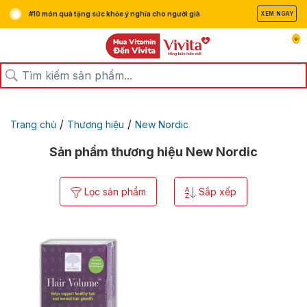
#10 món quà tặng sức khỏe ý nghĩa cho người già
XEM NGAY
0
/
/
Trang chủ
Thương hiệu
New Nordic
Sản phẩm thương hiệu New Nordic
Lọc sản phẩm
Sắp xếp