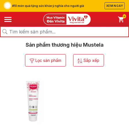
#10 món quà tặng sức khỏe ý nghĩa cho người già
XEM NGAY
0
/
/
Trang chủ
Thương hiệu
Mustela
Sản phẩm thương hiệu Mustela
Lọc sản phẩm
Sắp xếp