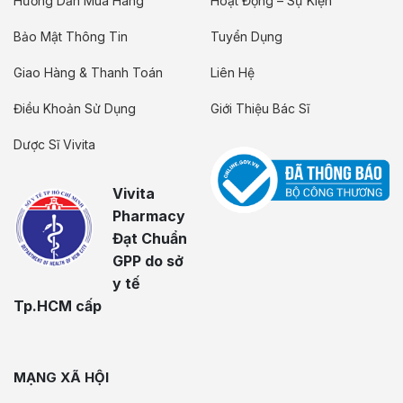
Hướng Dẫn Mua Hàng
Hoạt Động – Sự Kiện
Bảo Mật Thông Tin
Tuyển Dụng
Giao Hàng & Thanh Toán
Liên Hệ
Điều Khoản Sử Dụng
Giới Thiệu Bác Sĩ
Dược Sĩ Vivita
Vivita
Pharmacy
Đạt Chuẩn
GPP do sở
y tế
Tp.HCM cấp
MẠNG XÃ HỘI