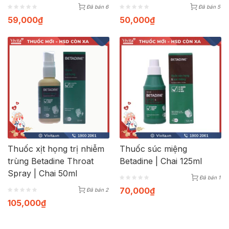
Đã bán 6
Đã bán 5
59,000
₫
50,000
₫
Thuốc xịt họng trị nhiễm
Thuốc súc miệng
trùng Betadine Throat
Betadine | Chai 125ml
Spray | Chai 50ml
Đã bán 1
70,000
₫
Đã bán 2
105,000
₫