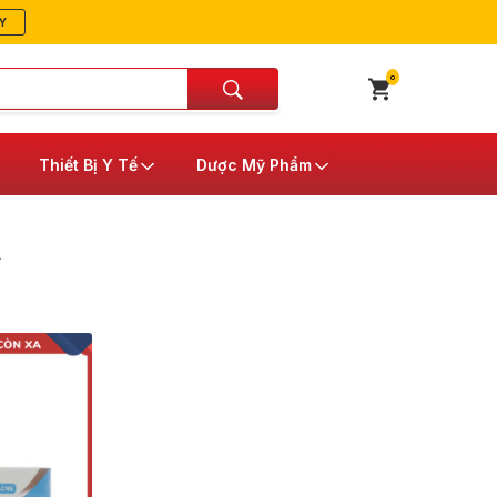
Y
0
Thiết Bị Y Tế
Dược Mỹ Phẩm
A