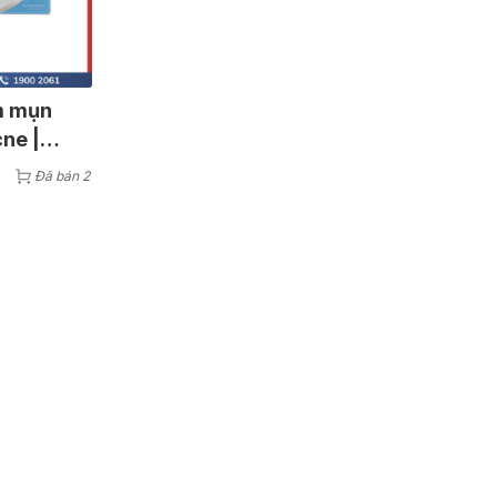
m mụn
cne |
Đã bán 2