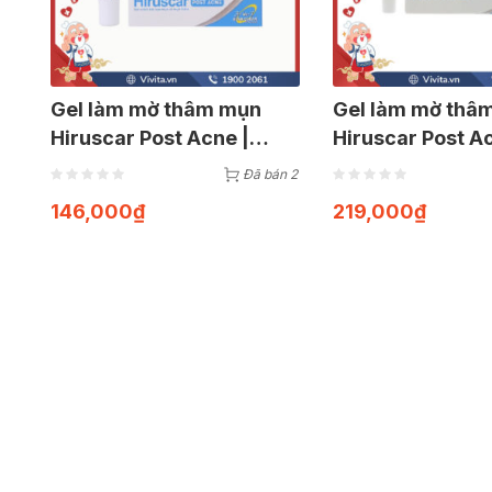
Gel làm mờ thâm mụn
Gel làm mờ thâ
Hiruscar Post Acne |
Hiruscar Post A
Tuýp 5g
Tuýp 10g
Đã bán 2
146,000
₫
219,000
₫