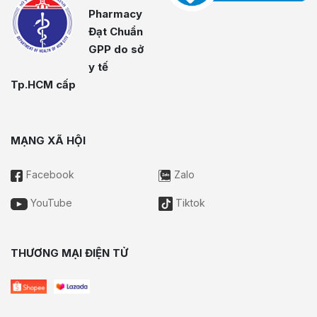
Pharmacy
Đạt Chuẩn
GPP do sở
y tế
Tp.HCM cấp
MẠNG XÃ HỘI
Facebook
Zalo
YouTube
Tiktok
THƯƠNG MẠI ĐIỆN TỬ