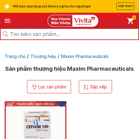
#10 món quà tặng sức khỏe ý nghĩa cho người già
XEM NGAY
0
/
/
Trang chủ
Thương hiệu
Maxim Pharmaceuticals
Sản phẩm thương hiệu Maxim Pharmaceuticals
Lọc sản phẩm
Sắp xếp