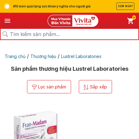
#10 món quà tặng sức khỏe ý nghĩa cho người già
XEM NGAY
0
/
/
Trang chủ
Thương hiệu
Lustrel Laboratories
Sản phẩm thương hiệu Lustrel Laboratories
Lọc sản phẩm
Sắp xếp