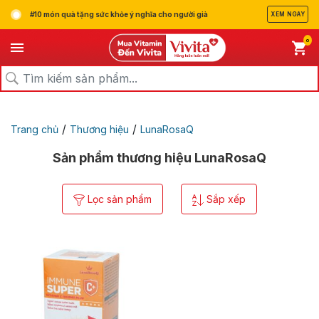
#10 món quà tặng sức khỏe ý nghĩa cho người già
XEM NGAY
0
/
/
Trang chủ
Thương hiệu
LunaRosaQ
Sản phẩm thương hiệu LunaRosaQ
Lọc sản phẩm
Sắp xếp