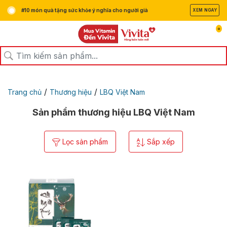
#10 món quà tặng sức khỏe ý nghĩa cho người già
XEM NGAY
0
/
/
Trang chủ
Thương hiệu
LBQ Việt Nam
Sản phẩm thương hiệu LBQ Việt Nam
Lọc sản phẩm
Sắp xếp